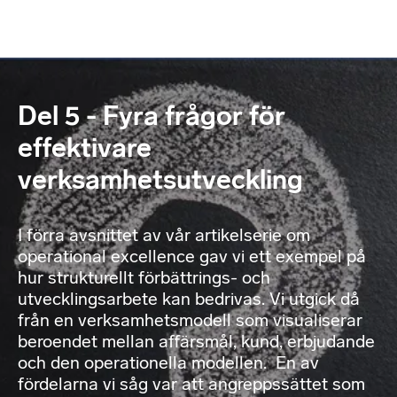
Del 5 - Fyra frågor för
effektivare
verksamhetsutveckling
I förra avsnittet av vår artikelserie om
operational excellence gav vi ett exempel på
hur strukturellt förbättrings- och
utvecklingsarbete kan bedrivas. Vi utgick då
från en verksamhetsmodell som visualiserar
beroendet mellan affärsmål, kund, erbjudande
och den operationella modellen. En av
fördelarna vi såg var att angreppssättet som