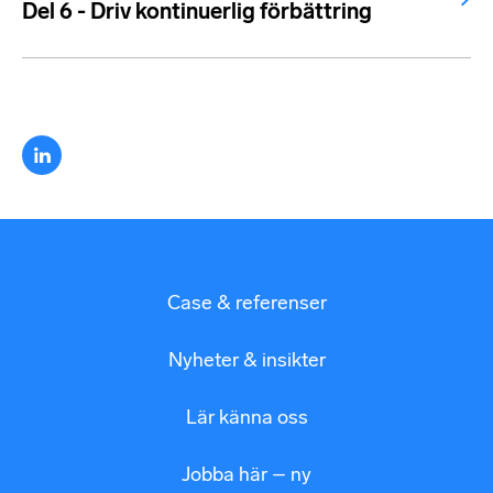
Del 6 - Driv kontinuerlig förbättring
Case & referenser
Nyheter & insikter
Lär känna oss
Jobba här – ny