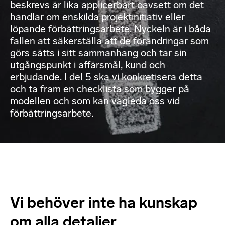
beskrevs är lika applicerbart oavsett om det
handlar om enskilda projektinitiativ eller
löpande förbättringsarbete. Nyckeln är i båda
fallen att säkerställa att de förändringar som
görs sätts i sitt sammanhang och tar sin
utgångspunkt i affärsmål, kund och
erbjudande. I del 5 ska vi konkretisera detta
och ta fram en checklista som bygger på
modellen och som kan vägleda oss vid
förbättringsarbete.
Vi behöver inte ha kunskap
om alla detaljer