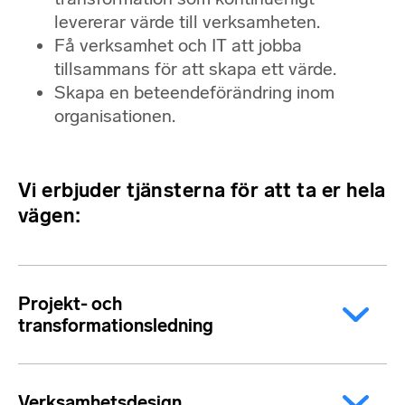
levererar värde till verksamheten.
Få verksamhet och IT att jobba
tillsammans för att skapa ett värde.
Skapa en beteendeförändring inom
organisationen.
Vi erbjuder tjänsterna för att ta er hela
vägen:
Projekt- och
transformationsledning
Ramverk och processer för effektiv
verksamhetstransformation. Design och
Verksamhetsdesign