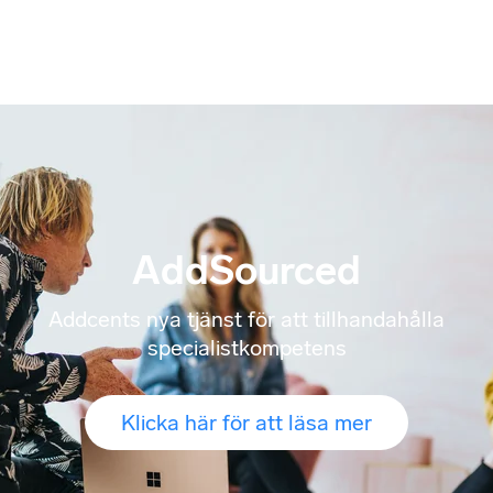
AddSourced
Addcents nya tjänst för att tillhandahålla
specialistkompetens
Klicka här för att läsa mer