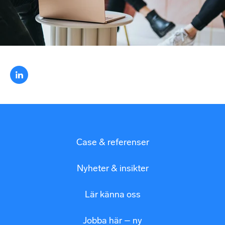
Case & referenser
Nyheter & insikter
Lär känna oss
Jobba här – ny