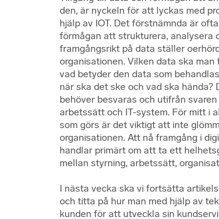
den, är nyckeln för att lyckas med p
hjälp av IOT. Det förstnämnda är oft
förmågan att strukturera, analysera 
framgångsrikt på data ställer oerhör
organisationen. Vilken data ska man f
vad betyder den data som behandlas
när ska det ske och vad ska hända? 
behöver besvaras och utifrån svaren 
arbetssätt och IT-system. För mitt i 
som görs är det viktigt att inte glöm
organisationen. Att nå framgång i dig
handlar primärt om att ta ett helhet
mellan styrning, arbetssätt, organisat
I nästa vecka ska vi fortsätta artik
och titta på hur man med hjälp av tek
kunden för att utveckla sin kundservi