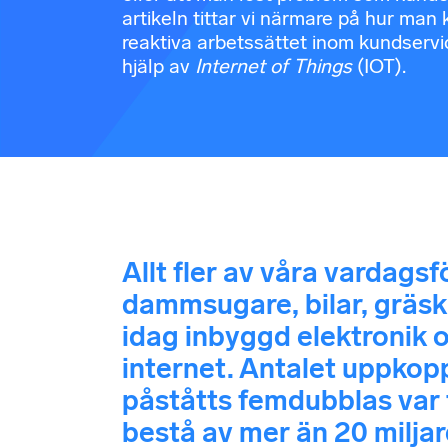
artikeln tittar vi närmare på hur man 
reaktiva arbetssättet inom kundservi
hjälp av
Internet of Things
(IOT).
Allt fler av våra vardag
dammsugare, bilar, gräsk
idag inbyggd elektronik
internet. Antalet uppkop
påståtts femdubblas var
bestå av mer än 20 milja