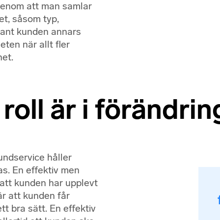
 genom att man samlar
et, såsom typ,
dant kunden annars
ten när allt fler
net.
oll är i förändrin
kundservice håller
as. En effektiv men
t att kunden har upplevt
är att kunden får
t bra sätt. En effektiv