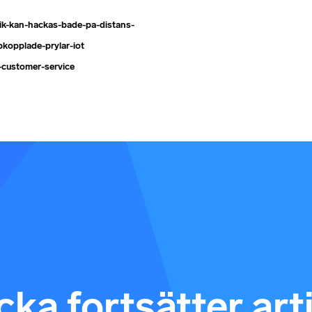
nik-kan-hackas-bade-pa-distans-
kopplade-prylar-iot
g-customer-service
ka fortsätter art