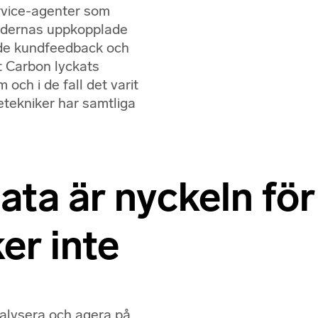
rvice-agenter som
undernas uppkopplade
åde kundfeedback och
tt Carbon lyckats
och i de fall det varit
etekniker har samtliga
data är nyckeln för
er inte
nalysera och agera på