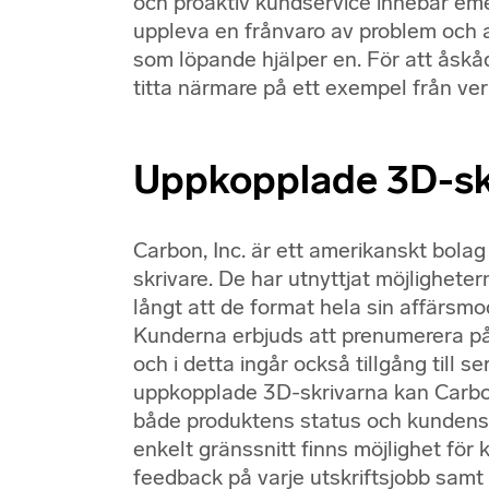
och proaktiv kundservice innebär eme
uppleva en frånvaro av problem och a
som löpande hjälper en. För att åskådl
titta närmare på ett exempel från ver
Uppkopplade 3D-sk
Carbon, Inc. är ett amerikanskt bolag
skrivare. De har utnyttjat möjlighete
långt att de format hela sin affärsmod
Kunderna erbjuds att prenumerera på
och i detta ingår också tillgång till 
uppkopplade 3D-skrivarna kan Carbo
både produktens status och kundens
enkelt gränssnitt finns möjlighet fö
feedback på varje utskriftsjobb samt