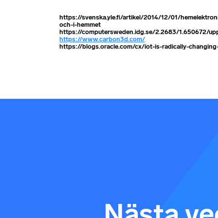
https://svenska.yle.fi/artikel/2014/12/01/hemelektro
och-i-hemmet
https://computersweden.idg.se/2.2683/1.650672/upp
https://www.carbon3d.com/
https://blogs.oracle.com/cx/iot-is-radically-changin
Nästa vec