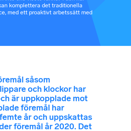
kan komplettera det traditionella
ce, med ett proaktivt arbetssätt med
sföremål såsom
lippare och klockor har
 och är uppkopplade mot
plade föremål har
 femte år och uppskattas
rder föremål år 2020. Det