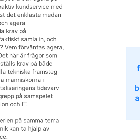
roaktiv kundservice med
ast det enklaste medan
och agera
da krav på
aktiskt samla in, och
? Vem förväntas agera,
Det här är frågor som
ställs krav på både
alla tekniska framsteg
ma människorna i
b
italiseringens tidevarv
sgrepp på samspelet
a
ion och IT.
elserien på samma tema
nik kan ta hjälp av
ce.