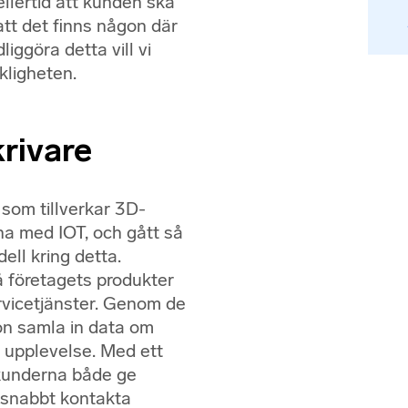
llertid att kunden ska
tt det finns någon där
iggöra detta vill vi
kligheten.
rivare
 som tillverkar 3D-
rna med IOT, och gått så
ell kring detta.
 företagets produkter
servicetjänster. Genom de
n samla in data om
 upplevelse. Med ett
r kunderna både ge
 snabbt kontakta