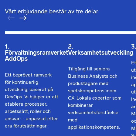
Vårt erbjudande består av tre delar
1.
2.
3
Förvaltningsramverket
Verksamhetsutveckling
AddOps
Et
Tillgång till seniora
ut
Ett beprövat ramverk
Business Analysts och
in
för kontinuerlig
produktägare med
ap
utveckling, baserat på
spetskompetens inom
ut
DevOps. Vi hjälper er att
CX. Lokala experter som
i
etablera processer,
kombinerar
är
arbetssätt, roller och
verksamhetsförståelse
M
ansvar – anpassat efter
med
oc
era förutsättningar.
applikationskompetens.
Mi
Sa