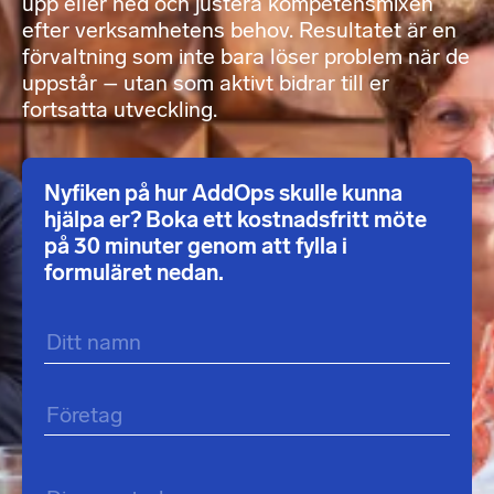
upp eller ned och justera kompetensmixen
efter verksamhetens behov. Resultatet är en
förvaltning som inte bara löser problem när de
uppstår – utan som aktivt bidrar till er
fortsatta utveckling.
Nyfiken på hur AddOps skulle kunna
hjälpa er? Boka ett kostnadsfritt möte
på 30 minuter genom att fylla i
formuläret nedan.