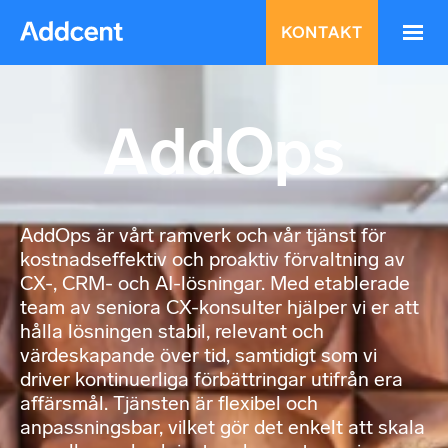
KONTAKT
AddOps
AddOps är vårt ramverk och vår tjänst för
kostnadseffektiv och proaktiv förvaltning av
CX-, CRM- och AI-lösningar. Med etablerade
team av seniora CX-konsulter hjälper vi er att
hålla lösningen stabil, relevant och
värdeskapande över tid, samtidigt som vi
driver kontinuerliga förbättringar utifrån era
affärsmål. Tjänsten är flexibel och
anpassningsbar, vilket gör det enkelt att skala